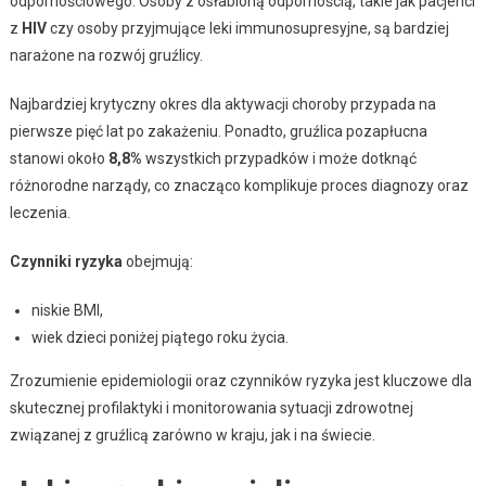
odpornościowego. Osoby z osłabioną odpornością, takie jak pacjenci
z
HIV
czy osoby przyjmujące leki immunosupresyjne, są bardziej
narażone na rozwój gruźlicy.
Najbardziej krytyczny okres dla aktywacji choroby przypada na
pierwsze pięć lat po zakażeniu. Ponadto, gruźlica pozapłucna
stanowi około
8,8%
wszystkich przypadków i może dotknąć
różnorodne narządy, co znacząco komplikuje proces diagnozy oraz
leczenia.
Czynniki ryzyka
obejmują:
niskie BMI,
wiek dzieci poniżej piątego roku życia.
Zrozumienie epidemiologii oraz czynników ryzyka jest kluczowe dla
skutecznej profilaktyki i monitorowania sytuacji zdrowotnej
związanej z gruźlicą zarówno w kraju, jak i na świecie.