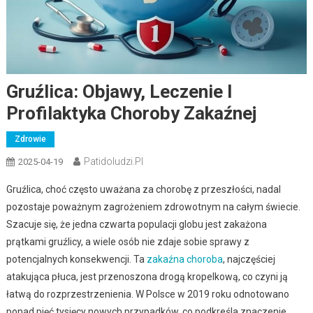
Gruźlica: Objawy, Leczenie I
Profilaktyka Choroby Zakaźnej
Zdrowie
Patidoludzi.pl
2025-04-19
Gruźlica, choć często uważana za chorobę z przeszłości, nadal
pozostaje poważnym zagrożeniem zdrowotnym na całym świecie.
Szacuje się, że jedna czwarta populacji globu jest zakażona
prątkami gruźlicy, a wiele osób nie zdaje sobie sprawy z
potencjalnych konsekwencji. Ta
zakaźna choroba
, najczęściej
atakująca płuca, jest przenoszona drogą kropelkową, co czyni ją
łatwą do rozprzestrzenienia. W Polsce w 2019 roku odnotowano
ponad pięć tysięcy nowych przypadków, co podkreśla znaczenie