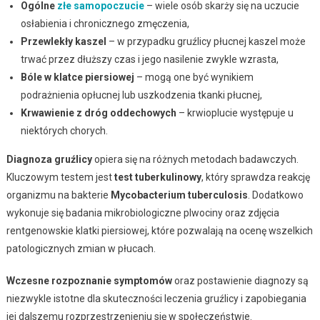
Ogólne
złe samopoczucie
– wiele osób skarży się na uczucie
osłabienia i chronicznego zmęczenia,
Przewlekły kaszel
– w przypadku gruźlicy płucnej kaszel może
trwać przez dłuższy czas i jego nasilenie zwykle wzrasta,
Bóle w klatce piersiowej
– mogą one być wynikiem
podrażnienia opłucnej lub uszkodzenia tkanki płucnej,
Krwawienie z dróg oddechowych
– krwioplucie występuje u
niektórych chorych.
Diagnoza gruźlicy
opiera się na różnych metodach badawczych.
Kluczowym testem jest
test tuberkulinowy
, który sprawdza reakcję
organizmu na bakterie
Mycobacterium tuberculosis
. Dodatkowo
wykonuje się badania mikrobiologiczne plwociny oraz zdjęcia
rentgenowskie klatki piersiowej, które pozwalają na ocenę wszelkich
patologicznych zmian w płucach.
Wczesne rozpoznanie symptomów
oraz postawienie diagnozy są
niezwykle istotne dla skuteczności leczenia gruźlicy i zapobiegania
jej dalszemu rozprzestrzenieniu się w społeczeństwie.