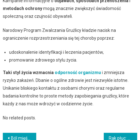
Kampanie informacyjne o
objawach
,
sposobach przenoszenia
i
metodach ochrony
mogą znacznie zwiększyć świadomość
społeczną oraz czujność obywateli.
Narodowy Program Zwalczania Gruźlicy kładzie nacisk na
ograniczenie rozprzestrzeniania się tej choroby poprzez:
udoskonalenie identyfikacji i leczenia pacjentów,
promowanie zdrowego stylu życia.
Taki styl życia wzmacnia
odporność organizmu
i zmniejsza
ryzyko zakażeń. Dbanie o ogólne zdrowie jest niezwykle istotne.
Unikanie bliskiego kontaktu z osobami chorymi oraz regularne
badania kontrolne to proste metody zapobiegania gruźlicy, które
każdy z nas może wdrożyć w codzienne życie.
No related posts.
Nawigacja
Ból mięśni: przyczyny, objawy i skuteczne sposoby leczenia
Rak płuc: objawy, diagnostyka i metody leczenia nowotworu