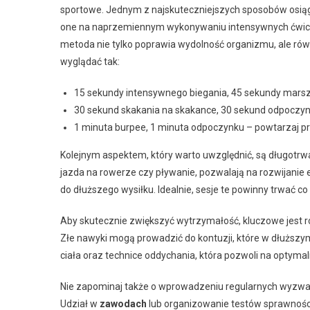
sportowe. Jednym z najskuteczniejszych sposobów osiąg
one na naprzemiennym wykonywaniu intensywnych ćwicze
metoda nie tylko poprawia wydolność organizmu, ale równ
wyglądać tak:
15 sekundy intensywnego biegania, 45 sekundy marsz
30 sekund skakania na skakance, 30 sekund odpoczyn
1 minuta burpee, 1 minuta odpoczynku – powtarzaj pr
Kolejnym aspektem, który warto uwzględnić, są długotrw
jazda na rowerze czy pływanie, pozwalają na rozwijanie 
do dłuższego wysiłku. Idealnie, sesje te powinny trwać c
Aby skutecznie zwiększyć wytrzymałość, kluczowe jest
Złe nawyki mogą prowadzić do kontuzji, które w dłuższ
ciała oraz technice oddychania, która pozwoli na optym
Nie zapominaj także o wprowadzeniu regularnych wyzwa
Udział w
zawodach
lub organizowanie testów sprawnościo