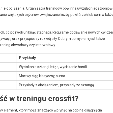
nie obciążenia
. Organizacja treningów powinna uwzględniać stopniow
e większych ciężarów, zwiększanie liczby powtórzeń lub serii, a takż
ach
, co pozwoli uniknąć stagnacji. Regularne dodawanie nowych ćwicze
ywację oraz przyspieszy rozwój siły. Dobrym pomysłem jest także
 trening obwodowy czy interwałowy.
Przykłady
Wyciskanie sztangi leżąc, wyciskanie hantli
h
Martwy ciąg klasyczny, sumo
Przysiady z obciążeniem, przysiady ze sztangą
ć w treningu crossfit?
owy element, który może znacząco wpłynąć na ogólne osiągnięcia