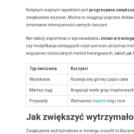
Kolejnym ważnym aspektem jest
progresywne zwiększa
zwiększanie wyzwań. Można to osiągnąć poprzez dodawani
zmienianie intensywności samych ćwiczeń.
Nie należy zapominać o wprowadzaniu
zmian w trening
czy modyfikacja istniejących rutyn pomoże utrzymać mot
włączenie różnorodnych metod treningowych, takich jak
Typ ćwiczenia
Korzyści
Wyciskanie
Rozwija siłę górnej części ciała
Martwy ciąg
Angażuje wiele grup mięśniowyc
Przysiady
Wzmacnia
mięśnie
nóg i core
Jak zwiększyć wytrzymałoś
Zwiększenie wytrzymałości w treningu crossfit to klucz