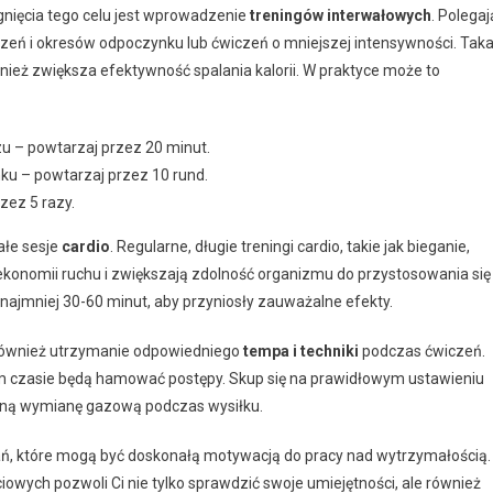
nięcia tego celu jest wprowadzenie
treningów interwałowych
. Polegaj
ń i okresów odpoczynku lub ćwiczeń o mniejszej intensywności. Tak
ież zwiększa efektywność spalania kalorii. W praktyce może to
u – powtarzaj przez 20 minut.
ku – powtarzaj przez 10 rund.
zez 5 razy.
ałe sesje
cardio
. Regularne, długie treningi cardio, takie jak bieganie,
ekonomii ruchu i zwiększają zdolność organizmu do przystosowania się
o najmniej 30-60 minut, aby przyniosły zauważalne efekty.
 również utrzymanie odpowiedniego
tempa i techniki
podczas ćwiczeń.
ym czasie będą hamować postępy. Skup się na prawidłowym ustawieniu
alną wymianę gazową podczas wysiłku.
ń, które mogą być doskonałą motywacją do pracy nad wytrzymałością.
wych pozwoli Ci nie tylko sprawdzić swoje umiejętności, ale również