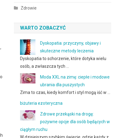
Zdrowie
WARTO ZOBACZYĆ
Dyskopatia: przyczyny, objawy i
,
skuteczne metody leczenia
Dyskopatia to schorzenie, które dotyka wielu
osób, a zwłaszcza tych …
co
Moda XXL na zimę: ciepłe i modowe
ubrania dla puszystych
Zima to czas, kiedy komfort i styl mogą iść w …
biżuteria ezoteryczna
Zdrowe przekąski na drogę:
pożywne opcje dla osób będących w
ciągłym ruchu
ch
W dzisiejszym szybkim świecie, gdzie każdy z