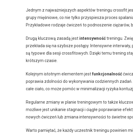
Jednym z najważniejszych aspektów treningu crossfit je
grupy mięśniowe, co nie tylko przyspiesza proces spalania
Przykładowe rodzaje ćwiczeń to podnoszenie ciężarów, b
Drugą kluczową zasadą jest
intensywność
treningu. Zwię
przekłada się na szybsze postępy. Intensywne interwały,
są typowe dla sesji crossfitowych. Dzięki temu trening st
krótszym czasie.
Kolejnym istotnym elementem jest
funkcjonalność
ćwicz
poprawia zdolności do wykonywania codziennych zadań. U
całe ciało, co może pomóc w minimalizacji ryzyka kontuzj
Regularne zmiany w planie treningowym to także kluczow
możliwe jest unikanie stagnacji i ciągłe poprawianie ef
nowych ćwiczeń lub zmiana intensywności to świetne sp
Warto pamiętać, że każdy uczestnik treningu powinien 