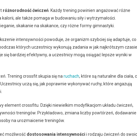
st
różnorodność ćwiczeń
. Każdy trening powinien angażować różne
 kalorii, ale także pomaga w budowaniu siły i wytrzymałości.
ieganie, skakanie na skakance, czy różne formy gimnastyki.
kszenie intensywności powoduje, że organizm szybciej się adaptuje, co
 podczas których uczestnicy wykonują zadania w jak najkrótszym czasie
aje się bardziej efektywny, a uczestnicy mogą osiągać lepsze wyniki w
eń. Trening crossfit skupia się na
ruchach
, które są naturalne dla ciała, 
czestnicy uczą się, jak poprawnie wykonywać ruchy, które angażują
i.
y element crossfitu. Dzięki niewielkim modyfikacjom układu ćwiczeń,
ektywności treningów. Przykładowo, zmiana liczby powtórzeń, dodawanie
osoby na urozmaicenie treningów.
mieć możliwość
dostosowania intensywności
i rodzaju ćwiczeń do swoi