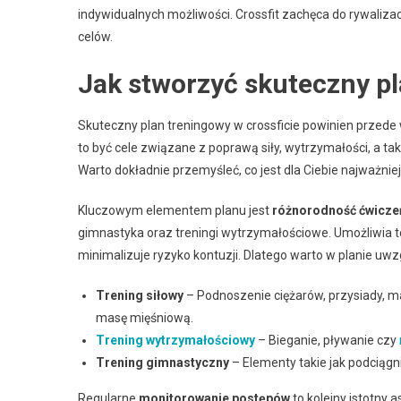
indywidualnych możliwości. Crossfit zachęca do rywalizac
celów.
Jak stworzyć skuteczny pl
Skuteczny plan treningowy w crossficie powinien przede 
to być cele związane z poprawą siły, wytrzymałości, a t
Warto dokładnie przemyśleć, co jest dla Ciebie najważniej
Kluczowym elementem planu jest
różnorodność ćwicze
gimnastyka oraz treningi wytrzymałościowe. Umożliwia t
minimalizuje ryzyko kontuzji. Dlatego warto w planie uwz
Trening siłowy
– Podnoszenie ciężarów, przysiady, ma
masę mięśniową.
Trening wytrzymałościowy
– Bieganie, pływanie czy
Trening gimnastyczny
– Elementy takie jak podciągni
Regularne
monitorowanie postępów
to kolejny istotny