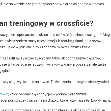
ji, ale najważniejsze jest bezpieczeństwo oraz osiąganie własnych
an treningowy w crossficie?
wszystkim opierać się na określeniu celów, które chcesz osiągnąć. Mog
akże zwiększeniem masy mięśniowej lub redukcją tkanki tłuszczowej.
sze i jakie wyniki chciałbyś zobaczyć w określonym czasie.
ń
. Crossfit łączy różne dyscypliny, takie jak podnoszenie ciężarów,
o nie tylko osiąganie lepszych wyników w danym obszarze, ale także
ględnić:
rtwy ciąg, wyciskanie na ławce. Te ćwiczenia pomogą zwiększyć siłę i
rower
, które poprawiają kondycję i wydolność organizmu.
ęcia, pompki czy ćwiczenia na drążku, które rozwijają siłę i koordynację.
 aspekt przygotowywania skutecznego planu. Dzięki temu możesz na