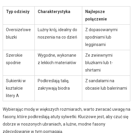
Typ odzieży
Charakterystyka
Najlepsze
połączenie
Oversize’owe
Luźny krój, idealny do
Z dopasowanymi
bluzki
noszenia na co dzień
spodniami lub
legginsami
Szerokie
Wygodne, wykonane
Ze zwiewnymi
spodnie
z lekkich materiałów
bluzkami lub t-
shirtami
Sukienki w
Podkreślają talię,
Z sandałami na
kształcie
zakrywają biodra
obcasie lub balerinami
litery A
Wybierając modę w większych rozmiarach, warto zwracać uwagę na
fasony, które podkreślają atuty sylwetki. Kluczowe jest, aby czuć się
dobrze w noszonych ubraniach, a luźne, modne fasony
zdecydowanie w tym pomagają.