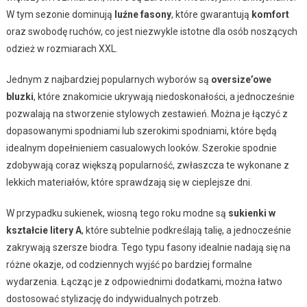
W tym sezonie dominują
luźne fasony
, które gwarantują
komfort
oraz swobodę ruchów, co jest niezwykle istotne dla osób noszących
odzież w rozmiarach XXL.
Jednym z najbardziej popularnych wyborów są
oversize’owe
bluzki
, które znakomicie ukrywają niedoskonałości, a jednocześnie
pozwalają na stworzenie stylowych zestawień. Można je łączyć z
dopasowanymi spodniami lub szerokimi spodniami, które będą
idealnym dopełnieniem casualowych looków. Szerokie spodnie
zdobywają coraz większą popularność, zwłaszcza te wykonane z
lekkich materiałów, które sprawdzają się w cieplejsze dni.
W przypadku sukienek, wiosną tego roku modne są
sukienki w
kształcie litery A
, które subtelnie podkreślają talię, a jednocześnie
zakrywają szersze biodra. Tego typu fasony idealnie nadają się na
różne okazje, od codziennych wyjść po bardziej formalne
wydarzenia. Łącząc je z odpowiednimi dodatkami, można łatwo
dostosować stylizację do indywidualnych potrzeb.