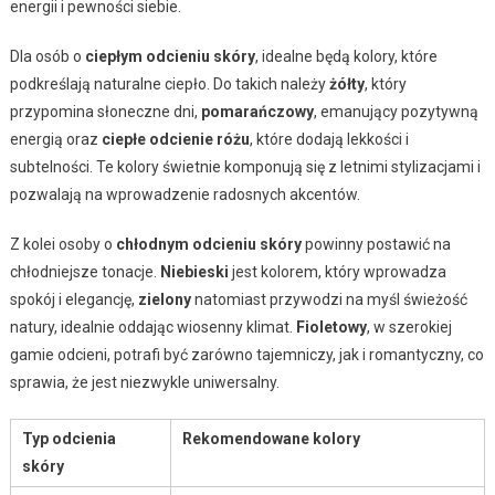
energii i pewności siebie.
Dla osób o
ciepłym odcieniu skóry
, idealne będą kolory, które
podkreślają naturalne ciepło. Do takich należy
żółty
, który
przypomina słoneczne dni,
pomarańczowy
, emanujący pozytywną
energią oraz
ciepłe odcienie różu
, które dodają lekkości i
subtelności. Te kolory świetnie komponują się z letnimi stylizacjami i
pozwalają na wprowadzenie radosnych akcentów.
Z kolei osoby o
chłodnym odcieniu skóry
powinny postawić na
chłodniejsze tonacje.
Niebieski
jest kolorem, który wprowadza
spokój i elegancję,
zielony
natomiast przywodzi na myśl świeżość
natury, idealnie oddając wiosenny klimat.
Fioletowy
, w szerokiej
gamie odcieni, potrafi być zarówno tajemniczy, jak i romantyczny, co
sprawia, że jest niezwykle uniwersalny.
Typ odcienia
Rekomendowane kolory
skóry