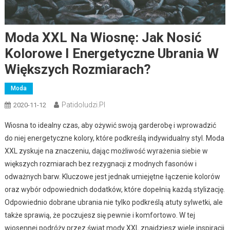
Moda XXL Na Wiosnę: Jak Nosić
Kolorowe I Energetyczne Ubrania W
Większych Rozmiarach?
Moda
Patidoludzi.pl
2020-11-12
Wiosna to idealny czas, aby ożywić swoją garderobę i wprowadzić
do niej energetyczne kolory, które podkreślą indywidualny styl. Moda
XXL zyskuje na znaczeniu, dając możliwość wyrażenia siebie w
większych rozmiarach bez rezygnacji z modnych fasonów i
odważnych barw. Kluczowe jest jednak umiejętne łączenie kolorów
oraz wybór odpowiednich dodatków, które dopełnią każdą stylizację.
Odpowiednio dobrane ubrania nie tylko podkreślą atuty sylwetki, ale
także sprawią, że poczujesz się pewnie i komfortowo. W tej
wiosennej podróży przez świat mody XXL znajdziesz wiele inspiracji